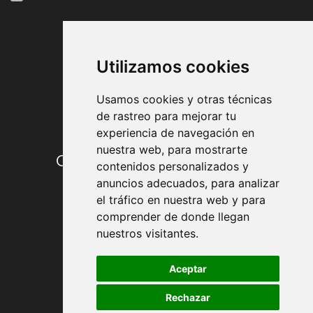
FORMAS DE PAGO
Utilizamos cookies
Usamos cookies y otras técnicas
de rastreo para mejorar tu
experiencia de navegación en
nuestra web, para mostrarte
Condiciones de contratación
contenidos personalizados y
anuncios adecuados, para analizar
Envío y entrega
el tráfico en nuestra web y para
comprender de donde llegan
Devoluciones
nuestros visitantes.
Formas de pago
Aceptar
Rechazar
Política de Privacidad