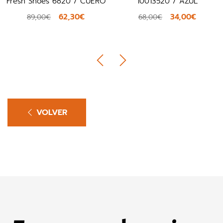
Fresh Shoes 6820 / CUERO
10013520 / AZUL
62,30€
34,00€
89,00€
68,00€
VOLVER