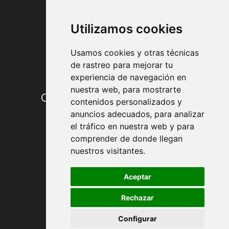
FORMAS DE PAGO
Utilizamos cookies
Usamos cookies y otras técnicas
de rastreo para mejorar tu
experiencia de navegación en
nuestra web, para mostrarte
Condiciones de contratación
contenidos personalizados y
anuncios adecuados, para analizar
Envío y entrega
el tráfico en nuestra web y para
comprender de donde llegan
Devoluciones
nuestros visitantes.
Formas de pago
Aceptar
Rechazar
Política de Privacidad
Configurar