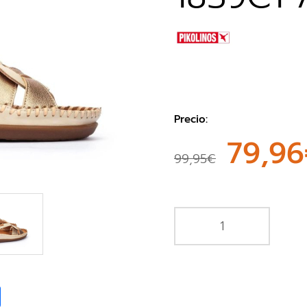
Precio:
79,9
99,95€
book
Share