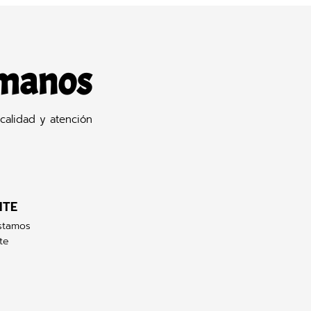
 manos
calidad y atención
NTE
stamos
te