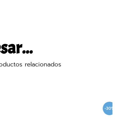
sar...
oductos relacionados
-30%