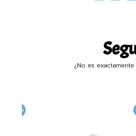
Segur
¿No es exactamente 
-30%
-30%