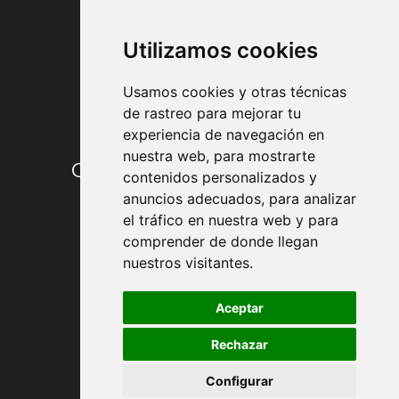
FORMAS DE PAGO
Utilizamos cookies
Usamos cookies y otras técnicas
de rastreo para mejorar tu
experiencia de navegación en
nuestra web, para mostrarte
Condiciones de contratación
contenidos personalizados y
anuncios adecuados, para analizar
Envío y entrega
el tráfico en nuestra web y para
comprender de donde llegan
Devoluciones
nuestros visitantes.
Formas de pago
Aceptar
Rechazar
Política de Privacidad
Configurar