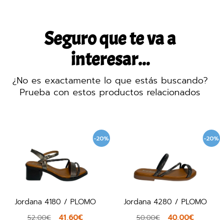
Seguro que te va a
interesar...
¿No es exactamente lo que estás buscando?
Prueba con estos productos relacionados
-20%
-20%
 PLOMO
Jordana 4280 / PLOMO
24 Horas 26812 /
0€
40,00€
95,
50,00€
105,90€