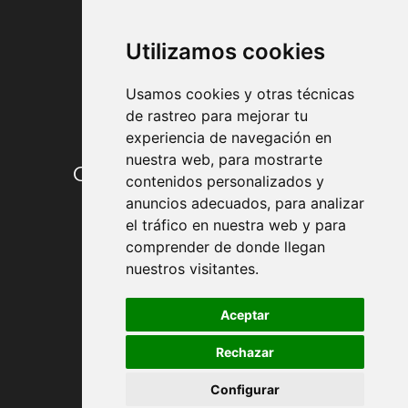
FORMAS DE PAGO
Utilizamos cookies
Usamos cookies y otras técnicas
de rastreo para mejorar tu
experiencia de navegación en
nuestra web, para mostrarte
Condiciones de contratación
contenidos personalizados y
anuncios adecuados, para analizar
Envío y entrega
el tráfico en nuestra web y para
comprender de donde llegan
Devoluciones
nuestros visitantes.
Formas de pago
Aceptar
Rechazar
Política de Privacidad
Configurar