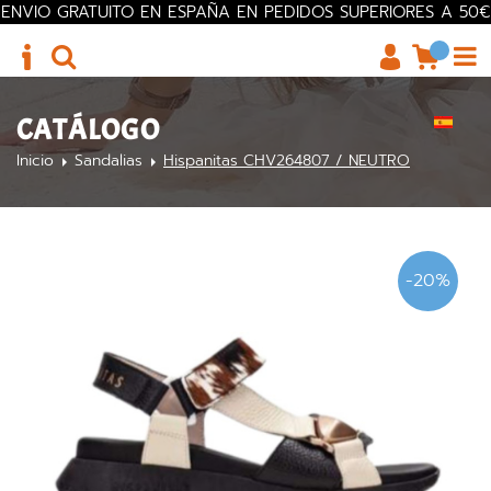
ENVIO GRATUITO EN ESPAÑA EN PEDIDOS SUPERIORES A 50€
CATÁLOGO
Inicio
Sandalias
Hispanitas CHV264807 / NEUTRO
-20%