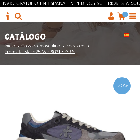
ENVIO GRATUITO EN ESPAÑA EN PEDIDOS SUPERIORES A 50€
CATÁLOGO
Inicio
Calzado masculino
Sneakers
Premiata Mase25 Var 8021 / GRIS
-20%