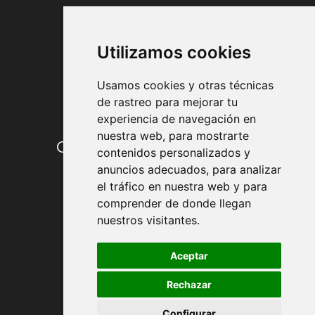
FORMAS DE PAGO
Utilizamos cookies
Usamos cookies y otras técnicas
de rastreo para mejorar tu
experiencia de navegación en
nuestra web, para mostrarte
Condiciones de contratación
contenidos personalizados y
anuncios adecuados, para analizar
Envío y entrega
el tráfico en nuestra web y para
comprender de donde llegan
Devoluciones
nuestros visitantes.
Formas de pago
Aceptar
Rechazar
Política de Privacidad
Configurar