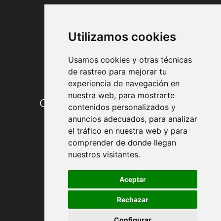
FORMAS DE PAGO
Utilizamos cookies
Usamos cookies y otras técnicas
de rastreo para mejorar tu
experiencia de navegación en
nuestra web, para mostrarte
Condiciones de contratación
contenidos personalizados y
anuncios adecuados, para analizar
Envío y entrega
el tráfico en nuestra web y para
comprender de donde llegan
Devoluciones
nuestros visitantes.
Formas de pago
Aceptar
Rechazar
Política de Privacidad
Configurar