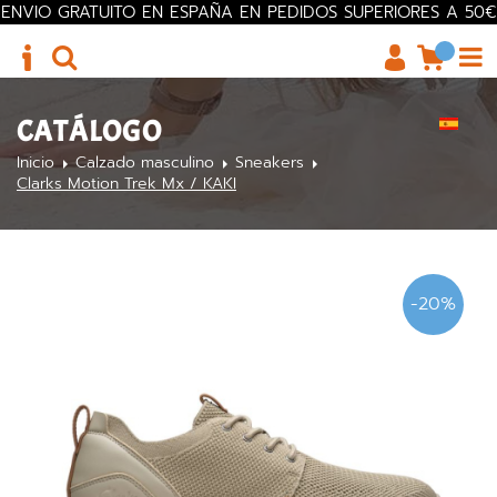
ENVIO GRATUITO EN ESPAÑA EN PEDIDOS SUPERIORES A 50€
CATÁLOGO
Inicio
Calzado masculino
Sneakers
Clarks Motion Trek Mx / KAKI
-20%