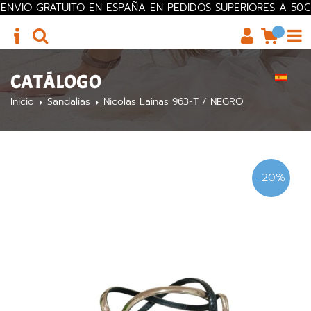
ENVIO GRATUITO EN ESPAÑA EN PEDIDOS SUPERIORES A 50€
CATÁLOGO
Inicio
Sandalias
Nicolas Lainas 963-T / NEGRO
-20%