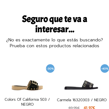
Seguro que te va a
interesar...
¿No es exactamente lo que estás buscando?
Prueba con estos productos relacionados
-30%
-40%
Colors Of California 503 /
M
Carmela 16320303 / NEGRO
NEGRO
41,97€
69,95€