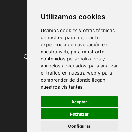
FORMAS DE PAGO
Utilizamos cookies
Usamos cookies y otras técnicas
de rastreo para mejorar tu
experiencia de navegación en
nuestra web, para mostrarte
Condiciones de contratación
contenidos personalizados y
anuncios adecuados, para analizar
Envío y entrega
el tráfico en nuestra web y para
comprender de donde llegan
Devoluciones
nuestros visitantes.
Formas de pago
Aceptar
Rechazar
Política de Privacidad
Configurar