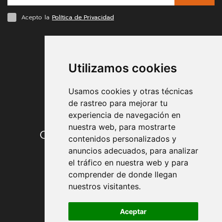
Acepto la
Política de Privacidad
FORMAS DE PAGO
Utilizamos cookies
Usamos cookies y otras técnicas
de rastreo para mejorar tu
experiencia de navegación en
nuestra web, para mostrarte
Condiciones de contratación
contenidos personalizados y
anuncios adecuados, para analizar
Envío y entrega
el tráfico en nuestra web y para
comprender de donde llegan
Devoluciones
nuestros visitantes.
Formas de pago
Aceptar