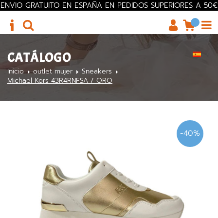
ENVIO GRATUITO EN ESPAÑA EN PEDIDOS SUPERIORES A 50€
CATÁLOGO
Inicio
outlet mujer
Sneakers
Michael Kors 43R4RNFSA / ORO
-40%