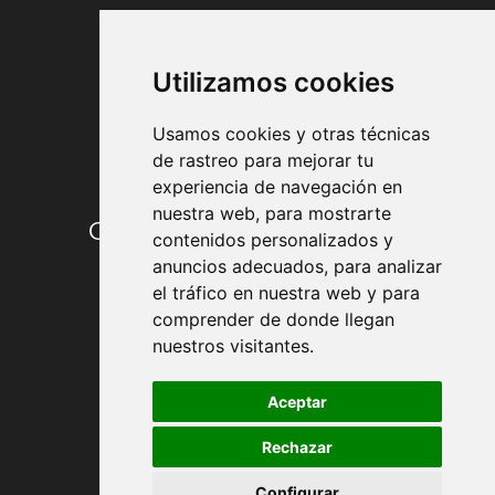
FORMAS DE PAGO
Utilizamos cookies
Usamos cookies y otras técnicas
de rastreo para mejorar tu
experiencia de navegación en
nuestra web, para mostrarte
Condiciones de contratación
contenidos personalizados y
anuncios adecuados, para analizar
Envío y entrega
el tráfico en nuestra web y para
comprender de donde llegan
Devoluciones
nuestros visitantes.
Formas de pago
Aceptar
Rechazar
Política de Privacidad
Configurar