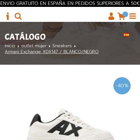
ENVIO GRATUITO EN ESPAÑA EN PEDIDOS SUPERIORES A 50€
CATÁLOGO
Inicio
outlet mujer
Sneakers
Armani Exchange XDX147 / BLANCO/NEGRO
-40%