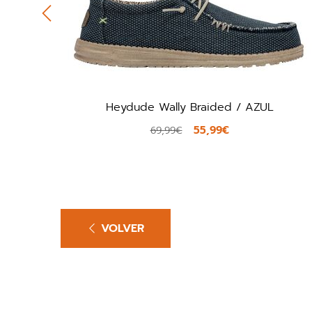
/ AZUL
Ilse Jacobsen Tulip140 / AZUL
60,00€
75,00€
VOLVER