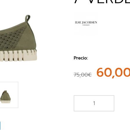
Precio:
60,0
75,00€
book
Share