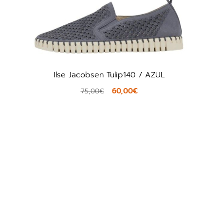
Natural World 8413E / ROJO
47,96€
59,95€