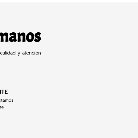
 manos
calidad y atención
NTE
stamos
te