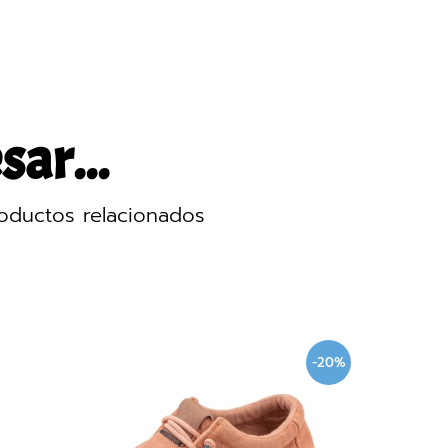
sar...
oductos relacionados
%
-20%