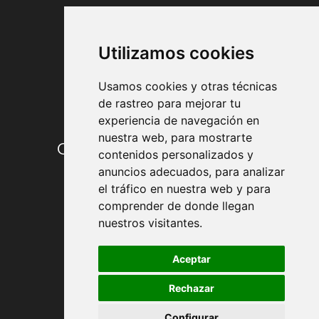
FORMAS DE PAGO
Utilizamos cookies
Usamos cookies y otras técnicas
de rastreo para mejorar tu
experiencia de navegación en
nuestra web, para mostrarte
Condiciones de contratación
contenidos personalizados y
anuncios adecuados, para analizar
Envío y entrega
el tráfico en nuestra web y para
comprender de donde llegan
Devoluciones
nuestros visitantes.
Formas de pago
Aceptar
Rechazar
Política de Privacidad
Configurar