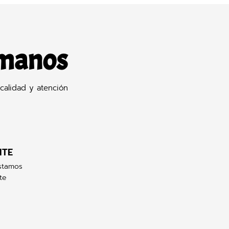
 manos
calidad y atención
NTE
stamos
te