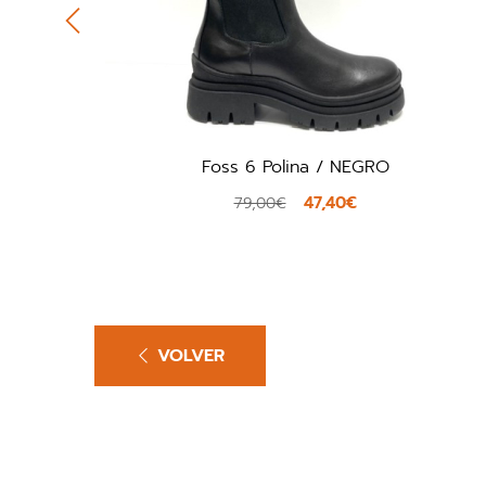
6 Polina / NEGRO
Noa Harmon 00
47,40€
9,00€
89,00€
VOLVER