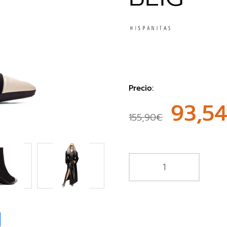
Precio:
93,5
155,90€
book
Share