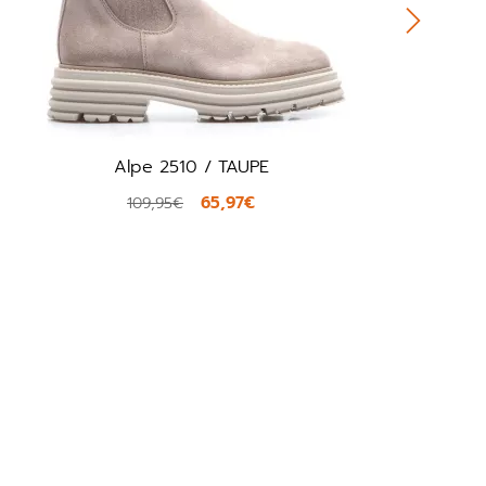
UPE
Noa Harmon 9800 / BEIG
€
66,00€
110,00€