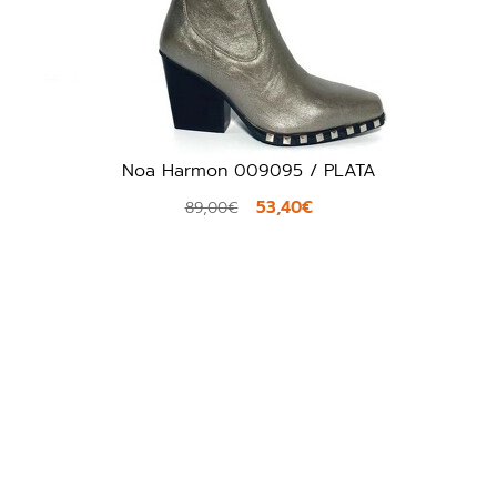
9095 / PLATA
Alpe 2510 / TA
53,40€
65,97
109,95€