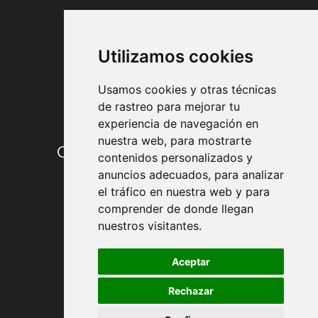
FORMAS DE PAGO
Utilizamos cookies
Usamos cookies y otras técnicas
de rastreo para mejorar tu
experiencia de navegación en
nuestra web, para mostrarte
Condiciones de contratación
contenidos personalizados y
anuncios adecuados, para analizar
Envío y entrega
el tráfico en nuestra web y para
comprender de donde llegan
Devoluciones
nuestros visitantes.
Formas de pago
Aceptar
Rechazar
Política de Privacidad