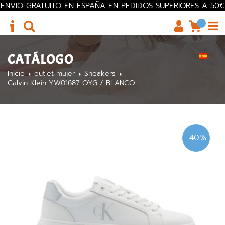
ENVIO GRATUITO EN ESPAÑA EN PEDIDOS SUPERIORES A 50€
CATÁLOGO
Inicio
outlet mujer
Sneakers
Calvin Klein YW01687 OYG / BLANCO
-40%