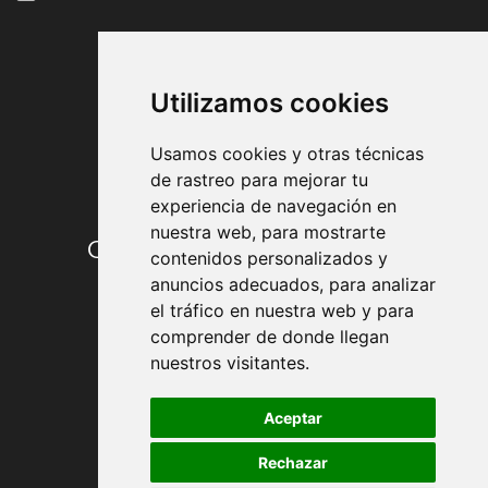
FORMAS DE PAGO
Utilizamos cookies
Usamos cookies y otras técnicas
de rastreo para mejorar tu
experiencia de navegación en
nuestra web, para mostrarte
Condiciones de contratación
contenidos personalizados y
anuncios adecuados, para analizar
Envío y entrega
el tráfico en nuestra web y para
comprender de donde llegan
Devoluciones
nuestros visitantes.
Formas de pago
Aceptar
Rechazar
Política de Privacidad