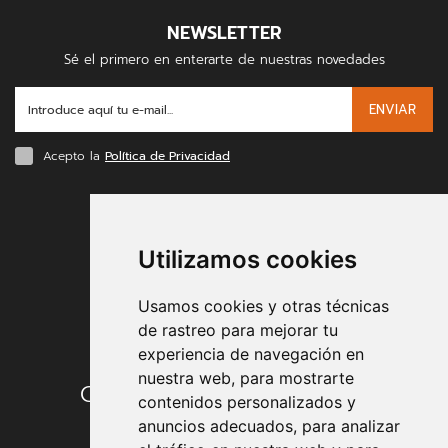
NEWSLETTER
Sé el primero en enterarte de nuestras novedades
ENVIAR
Acepto la
Política de Privacidad
FORMAS DE PAGO
Utilizamos cookies
Usamos cookies y otras técnicas
de rastreo para mejorar tu
experiencia de navegación en
nuestra web, para mostrarte
Condiciones de contratación
contenidos personalizados y
anuncios adecuados, para analizar
Envío y entrega