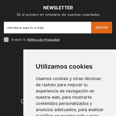
NEWSLETTER
Sé el primero en enterarte de nuestras novedades
ENVIAR
Acepto la
Política de Privacidad
FORMAS DE PAGO
Utilizamos cookies
Usamos cookies y otras técnicas
de rastreo para mejorar tu
experiencia de navegación en
nuestra web, para mostrarte
Condiciones de contratación
contenidos personalizados y
anuncios adecuados, para analizar
Envío y entrega
el tráfico en nuestra web y para