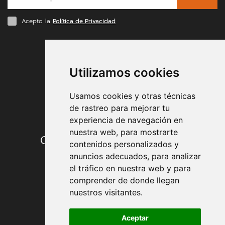
Acepto la
Política de Privacidad
FORMAS DE PAGO
Utilizamos cookies
Usamos cookies y otras técnicas
de rastreo para mejorar tu
experiencia de navegación en
nuestra web, para mostrarte
Condiciones de contratación
contenidos personalizados y
anuncios adecuados, para analizar
Envío y entrega
el tráfico en nuestra web y para
comprender de donde llegan
Devoluciones
nuestros visitantes.
Formas de pago
Aceptar