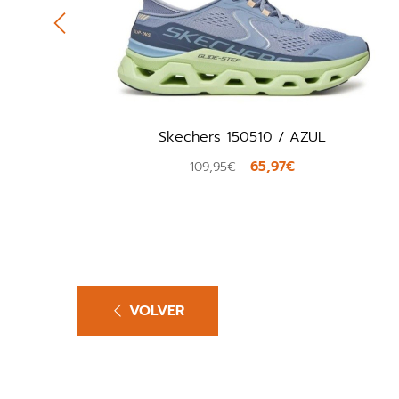
0510 / AZUL
New Balance U370DC
65,97€
72,0
120,00€
VOLVER