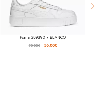
Geox D557MA / AZUL
65,94€
109,90€