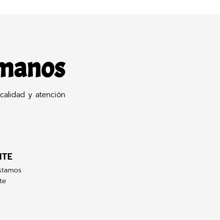
 manos
calidad y atención
NTE
stamos
te