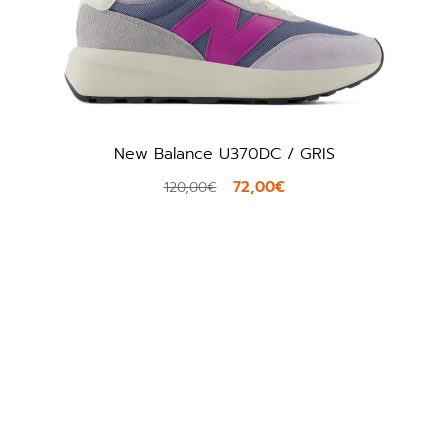
 / GRIS
Puma 389390 / BLANCO
0€
56,00€
70,00€