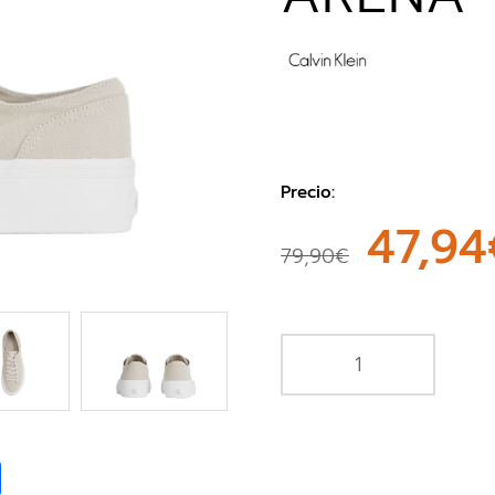
Precio:
47,94
79,90€
book
Share