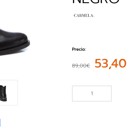
Precio:
53,4
89,00€
book
Share