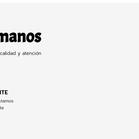
 manos
calidad y atención
NTE
stamos
te