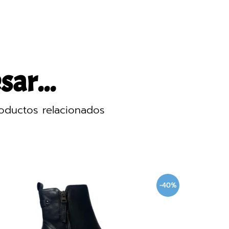
sar...
oductos relacionados
40%
-40%