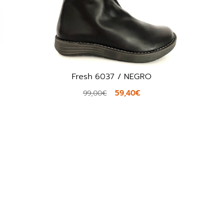
Carmela 16200 / NEGRO
59,97€
99,95€