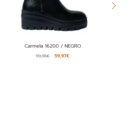
Fresh 6525 / GRANATE
57,00€
95,00€