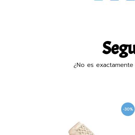
Segur
¿No es exactamente 
%
-30%