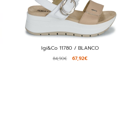
Igi&Co 11780 / BLANCO
67,92€
84,90€