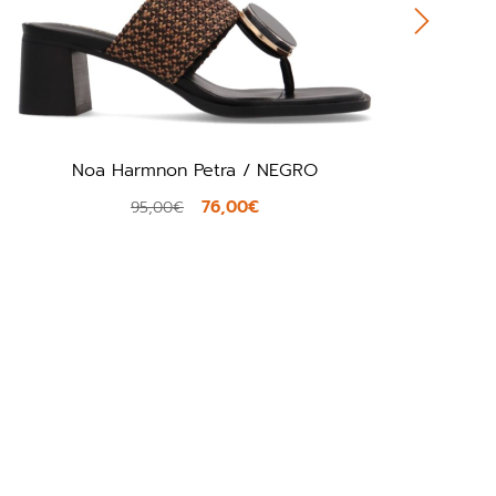
Noa Harmnon Petra / NEGRO
His
76,00€
95,00€