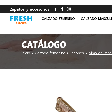
Zapatos y accesorios
CALZADO FEMENINO
CALZADO MASCUL
CATÁLOGO
Inicio
Calzado femenino
Tacones
Alma en Pena