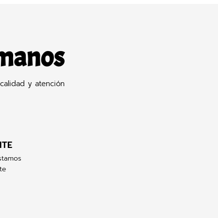
 manos
calidad y atención
NTE
stamos
te