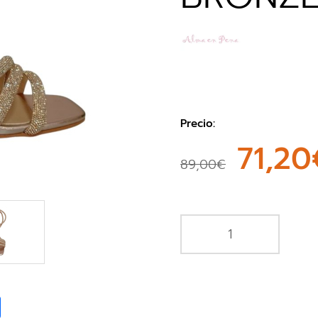
Precio:
71,20
89,00€
book
Share