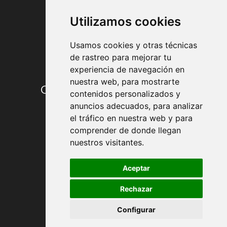
FORMAS DE PAGO
Utilizamos cookies
Usamos cookies y otras técnicas
de rastreo para mejorar tu
experiencia de navegación en
nuestra web, para mostrarte
Condiciones de contratación
contenidos personalizados y
anuncios adecuados, para analizar
Envío y entrega
el tráfico en nuestra web y para
comprender de donde llegan
Devoluciones
nuestros visitantes.
Formas de pago
Aceptar
Rechazar
Política de Privacidad
Configurar
Política de Cookies