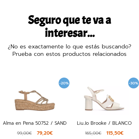
Seguro que te va a
interesar...
¿No es exactamente lo que estás buscando?
Prueba con estos productos relacionados
-20%
-30%
AND
Liu.Jo Brooke / BLANCO
Igi&Co 11780 / BLANC
115,50€
67,92€
165,00€
84,90€