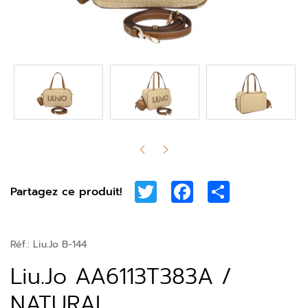
Twitter
Facebook
Share
Partagez ce produit!
Réf.:
Liu.Jo B-144
Liu.Jo AA6113T383A /
NATURAL