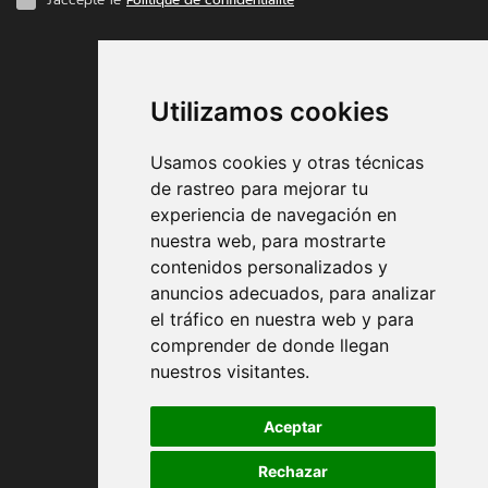
MODES DE PAIEMENT
Utilizamos cookies
Usamos cookies y otras técnicas
de rastreo para mejorar tu
experiencia de navegación en
nuestra web, para mostrarte
Conditions contractuelles
contenidos personalizados y
anuncios adecuados, para analizar
Expédition et remise
el tráfico en nuestra web y para
comprender de donde llegan
Retour
nuestros visitantes.
Modes de paiement
Aceptar
Rechazar
Politique de confidentialité