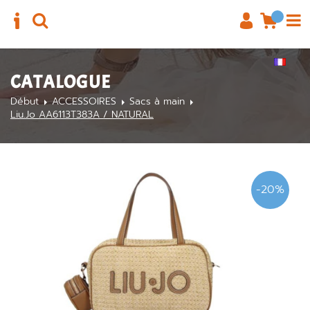
CATALOGUE
Début
ACCESSOIRES
Sacs à main
Liu.Jo AA6113T383A / NATURAL
-20%