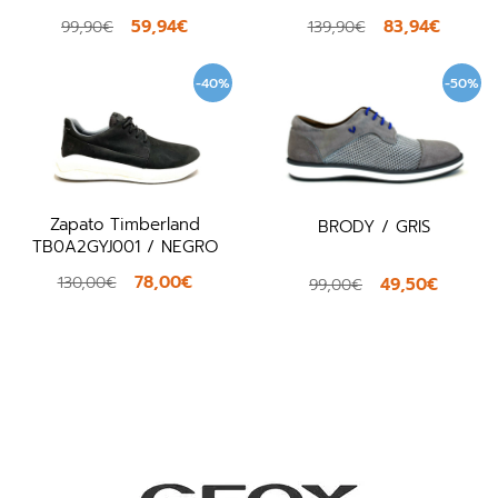
59,94€
83,94€
99,90€
139,90€
-40%
-50%
Zapato Timberland
BRODY / GRIS
TB0A2GYJ001 / NEGRO
78,00€
130,00€
49,50€
99,00€