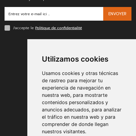
ENVOYER
J'accepte le
Politique de confidentialité
MODES DE PAIEMENT
Utilizamos cookies
Usamos cookies y otras técnicas
de rastreo para mejorar tu
experiencia de navegación en
nuestra web, para mostrarte
Conditions contractuelles
contenidos personalizados y
anuncios adecuados, para analizar
Expédition et remise
el tráfico en nuestra web y para
comprender de donde llegan
Retour
nuestros visitantes.