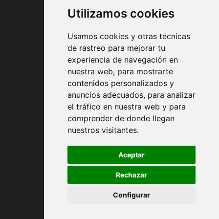
Utilizamos cookies
Usamos cookies y otras técnicas
de rastreo para mejorar tu
experiencia de navegación en
nuestra web, para mostrarte
Conditions contractuelles
contenidos personalizados y
anuncios adecuados, para analizar
Expédition et remise
el tráfico en nuestra web y para
comprender de donde llegan
Retour
nuestros visitantes.
Modes de paiement
Aceptar
Rechazar
Politique de confidentialité
Configurar
Politique de cookies