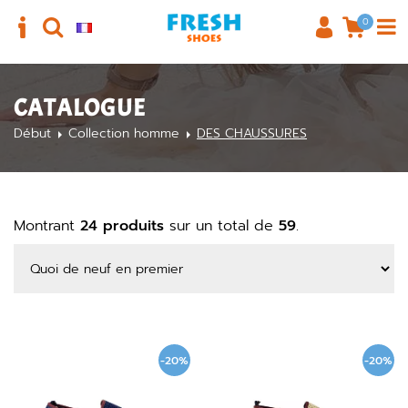
0
CATALOGUE
Début
Collection homme
DES CHAUSSURES
Montrant
24 produits
sur un total de
59
.
-20%
-20%