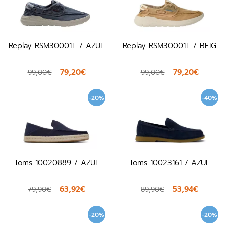
Replay RSM30001T / AZUL
Replay RSM30001T / BEIG
79,20€
79,20€
99,00€
99,00€
-20%
-40%
Toms 10020889 / AZUL
Toms 10023161 / AZUL
63,92€
53,94€
79,90€
89,90€
-20%
-20%