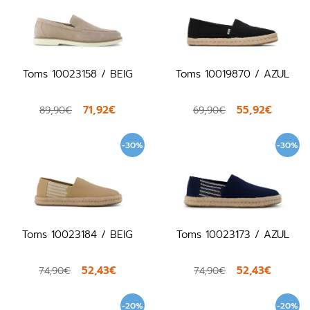
Toms 10023158 / BEIG
Toms 10019870 / AZUL
71,92€
55,92€
89,90€
69,90€
-30%
-30%
Toms 10023184 / BEIG
Toms 10023173 / AZUL
52,43€
52,43€
74,90€
74,90€
-20%
-20%