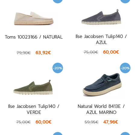
Ilse Jacobsen Tulip140 /
Toms 10023166 / NATURAL
AZUL
60,00€
75,00€
63,92€
79,90€
-20%
-20%
Ilse Jacobsen Tulip140 /
Natural World 8413E /
VERDE
AZUL MARINO
60,00€
47,96€
75,00€
59,95€