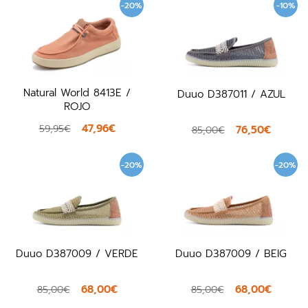
-20%
-10%
Natural World 8413E /
Duuo D387011 / AZUL
ROJO
47,96€
59,95€
76,50€
85,00€
-20%
-20%
Duuo D387009 / VERDE
Duuo D387009 / BEIG
68,00€
68,00€
85,00€
85,00€