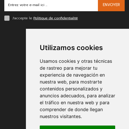
ENVOYER
J'accepte le
Politique de confidentialité
MODES DE PAIEMENT
Utilizamos cookies
Usamos cookies y otras técnicas
de rastreo para mejorar tu
experiencia de navegación en
nuestra web, para mostrarte
Conditions contractuelles
contenidos personalizados y
anuncios adecuados, para analizar
Expédition et remise
el tráfico en nuestra web y para
comprender de donde llegan
Retour
nuestros visitantes.