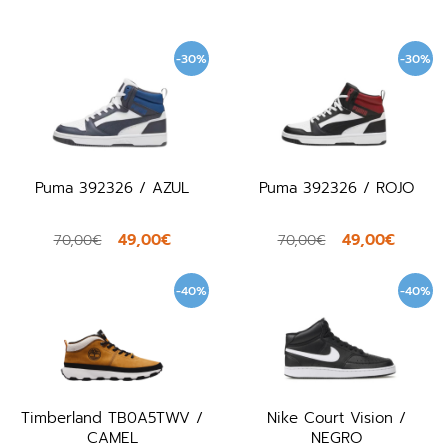
-30%
-30%
Puma 392326 / AZUL
Puma 392326 / ROJO
49,00€
49,00€
70,00€
70,00€
-40%
-40%
Timberland TB0A5TWV /
Nike Court Vision /
CAMEL
NEGRO