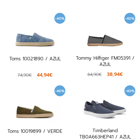
-40%
-40%
Tommy Hilfiger FM05391 /
Toms 10021890 / AZUL
AZUL
38,94€
64,90€
44,94€
74,90€
-40%
-40%
Timberland
Toms 10019899 / VERDE
TB0A663HEP41 / AZUL