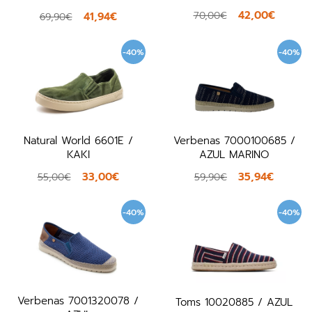
42,00€
70,00€
41,94€
69,90€
-40%
-40%
Natural World 6601E /
Verbenas 7000100685 /
KAKI
AZUL MARINO
33,00€
35,94€
55,00€
59,90€
-40%
-40%
Verbenas 7001320078 /
Toms 10020885 / AZUL