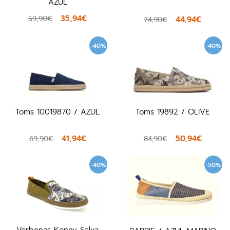
AZUL
35,94€
59,90€
44,94€
74,90€
-40%
-40%
Toms 10019870 / AZUL
Toms 19892 / OLIVE
41,94€
50,94€
69,90€
84,90€
-40%
-50%