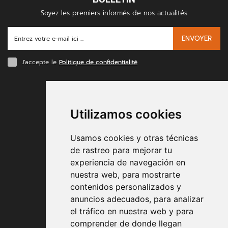
Soyez les premiers informés de nos actualités
ENVOYER
J'accepte le
Politique de confidentialité
MODES DE PAIEMENT
Utilizamos cookies
Usamos cookies y otras técnicas
de rastreo para mejorar tu
experiencia de navegación en
nuestra web, para mostrarte
Conditions contractuelles
contenidos personalizados y
anuncios adecuados, para analizar
Expédition et remise
el tráfico en nuestra web y para
comprender de donde llegan