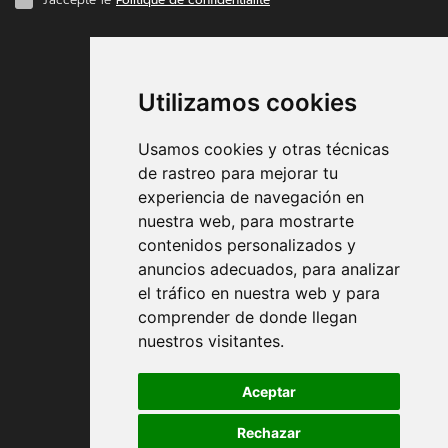
MODES DE PAIEMENT
Utilizamos cookies
Usamos cookies y otras técnicas
de rastreo para mejorar tu
experiencia de navegación en
nuestra web, para mostrarte
Conditions contractuelles
contenidos personalizados y
anuncios adecuados, para analizar
Expédition et remise
el tráfico en nuestra web y para
comprender de donde llegan
Retour
nuestros visitantes.
Modes de paiement
Aceptar
Rechazar
Politique de confidentialité