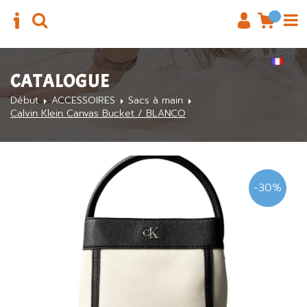
CATALOGUE
Début
ACCESSOIRES
Sacs à main
Calvin Klein Canvas Bucket / BLANCO
-30%