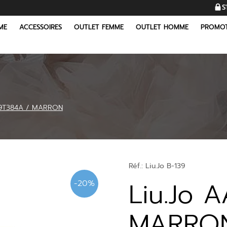
S
ME
ACCESSOIRES
OUTLET FEMME
OUTLET HOMME
PROMOT
69T384A / MARRON
Réf.:
Liu.Jo B-139
Liu.Jo 
-20%
MARRO