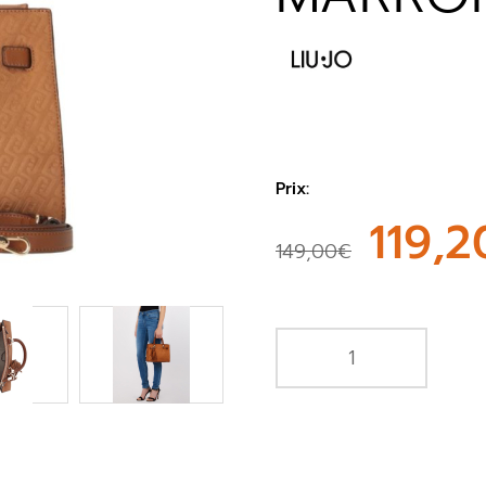
Prix:
119,
149,00€
re