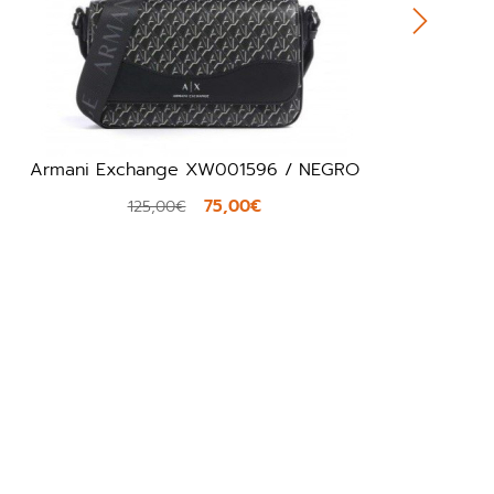
Liu.Jo AA6192E1092 / CAMEL
111,20€
139,00€