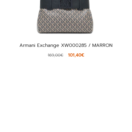
N
Armani Exchange XW001596 / NEGRO
75,00€
125,00€