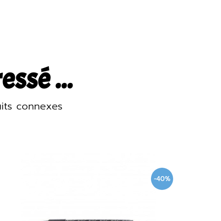
ssé ...
its connexes
-20%