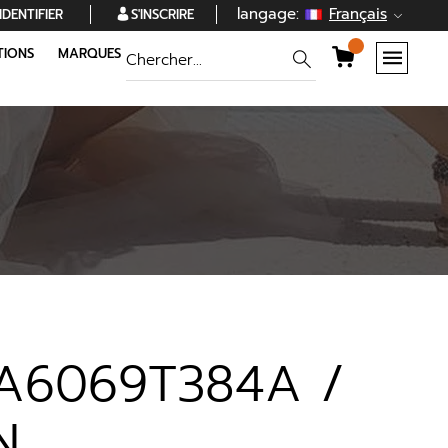
langage:
Français
'IDENTIFIER
S'INSCRIRE
IONS
MARQUES
AA6069T384A /
N