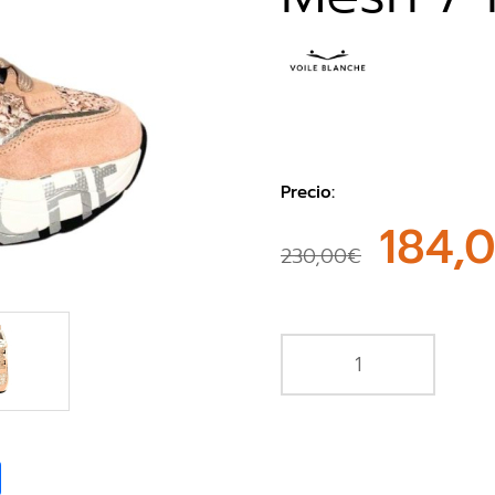
Precio:
184,
230,00€
book
Share