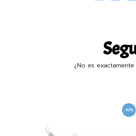
Segur
¿No es exactamente 
-20%
-10%