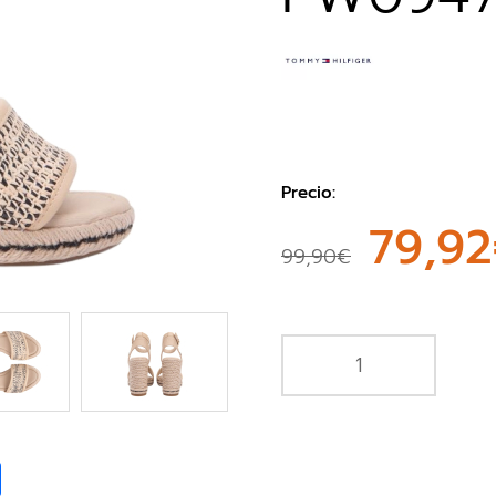
Precio:
79,9
99,90€
book
Share