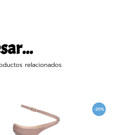
sar...
oductos relacionados
-30%