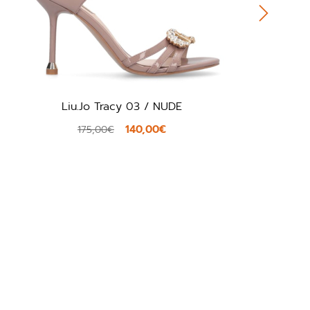
Popa Albany / ORO
62,96€
89,95€