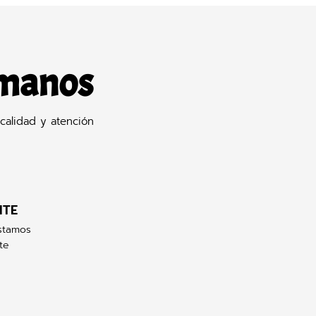
 manos
calidad y atención
NTE
stamos
te