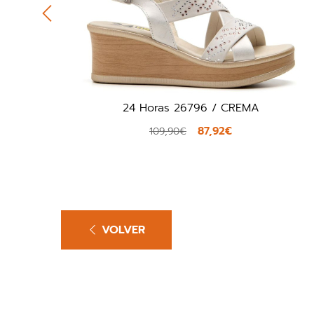
Hispanitas RHV264747 / NEGRO
87,92€
109,90€
VOLVER