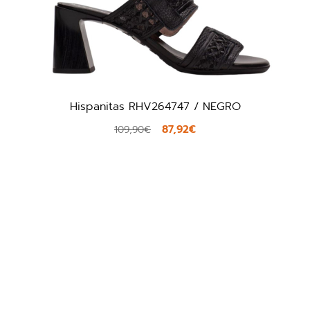
Liu.Jo Tracy 03 / NUDE
140,00€
175,00€