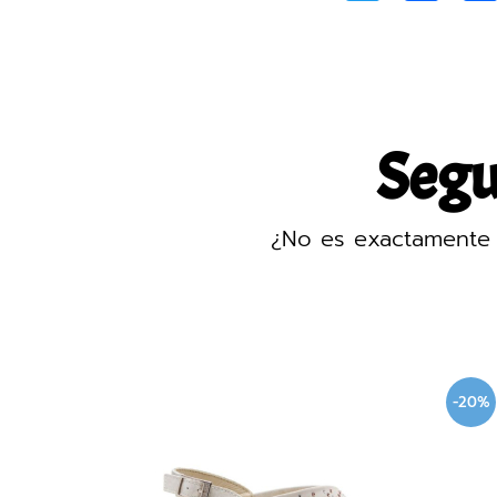
Segur
¿No es exactamente 
-20%
-20%