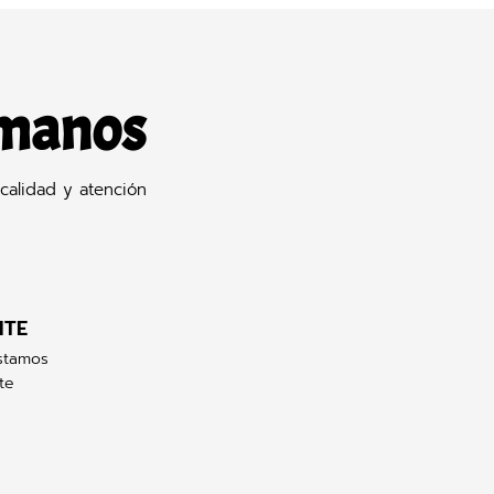
 manos
calidad y atención
NTE
stamos
te