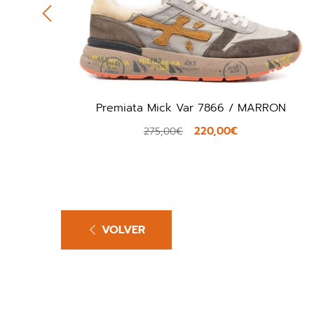
/ MARRON
Aro Joaneta Net / GRIS
79,20€
99,00€
VOLVER