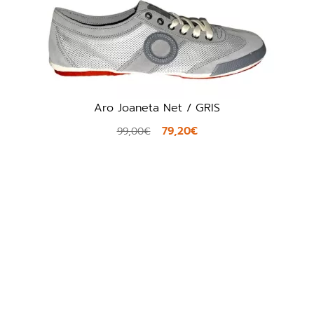
Premiata Bonnie Var 8033 / AZUL
192,00€
240,00€