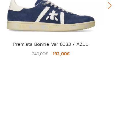
Ecco 525204 / MARRON
95,40€
159,00€