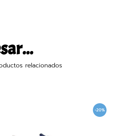
sar...
oductos relacionados
%
-40%