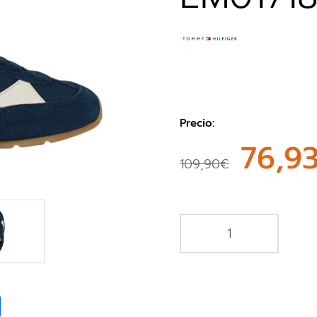
Precio:
76,9
109,90€
book
Share