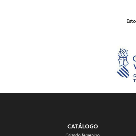
Est
CATÁLOGO
Calzado femenino