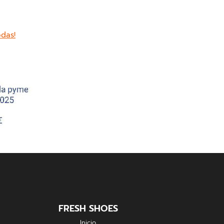
odas!
FRESH SHOES
Inicio