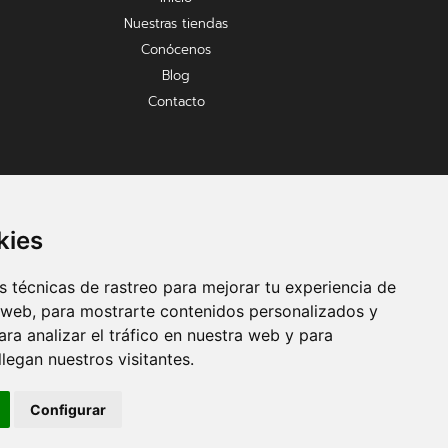
Nuestras tiendas
Conócenos
Blog
Contacto
FORMAS DE PAGO
kies
 técnicas de rastreo para mejorar tu experiencia de
 web, para mostrarte contenidos personalizados y
ra analizar el tráfico en nuestra web y para
egan nuestros visitantes.
Configurar
e Privacidad
Política de Cookies