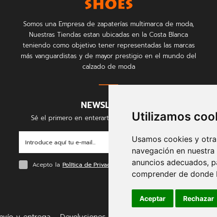
Somos una Empresa de zapaterías multimarca de moda,
Nuestras Tiendas estan ubicadas en la Costa Blanca
teniendo como objetivo tener representadas las marcas
más vanguardistas y de mayor prestigio en el mundo del
calzado de moda
NEWSLETTER
Utilizamos coo
Sé el primero en enterarte de nuestras novedades
Usamos cookies y otras
ENVIAR
navegación en nuestra
anuncios adecuados, pa
Acepto la
Política de Privacidad
comprender de donde ll
Aceptar
Rechazar
nvío y entrega
Devoluciones
Formas de pago
Política d