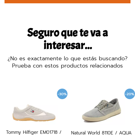
Seguro que te va a
interesar...
¿No es exactamente lo que estás buscando?
Prueba con estos productos relacionados
-30%
-20%
Tommy Hilfiger EM01718 /
Natural World 8110E / AQUA
Su