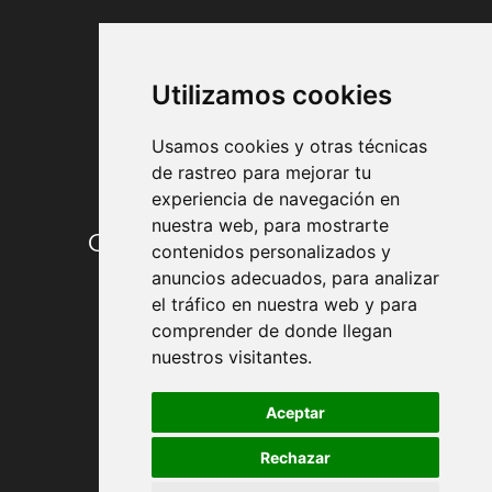
FORMAS DE PAGO
Utilizamos cookies
Usamos cookies y otras técnicas
de rastreo para mejorar tu
experiencia de navegación en
nuestra web, para mostrarte
Condiciones de contratación
contenidos personalizados y
anuncios adecuados, para analizar
Envío y entrega
el tráfico en nuestra web y para
comprender de donde llegan
Devoluciones
nuestros visitantes.
Formas de pago
Aceptar
Rechazar
Política de Privacidad