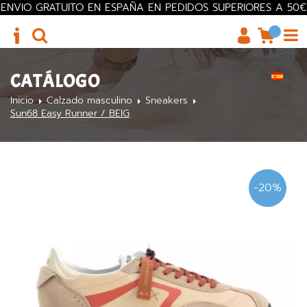
ENVIO GRATUITO EN ESPAÑA EN PEDIDOS SUPERIORES A 50€
CATÁLOGO
Inicio
Calzado masculino
Sneakers
Sun68 Easy Runner / BEIG
-20%