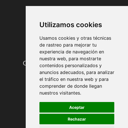
FORMAS DE PAGO
Utilizamos cookies
Usamos cookies y otras técnicas
de rastreo para mejorar tu
experiencia de navegación en
nuestra web, para mostrarte
Condiciones de contratación
contenidos personalizados y
anuncios adecuados, para analizar
Envío y entrega
el tráfico en nuestra web y para
comprender de donde llegan
Devoluciones
nuestros visitantes.
Formas de pago
Aceptar
Rechazar
Política de Privacidad