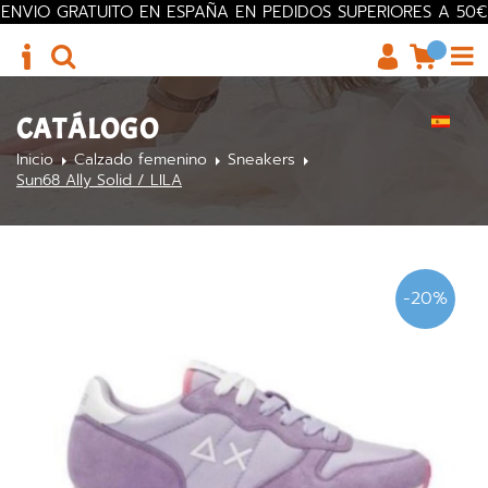
ENVIO GRATUITO EN ESPAÑA EN PEDIDOS SUPERIORES A 50€
CATÁLOGO
Inicio
Calzado femenino
Sneakers
Sun68 Ally Solid / LILA
-20%