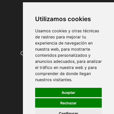
FORMAS DE PAGO
Utilizamos cookies
Usamos cookies y otras técnicas
de rastreo para mejorar tu
experiencia de navegación en
nuestra web, para mostrarte
Condiciones de contratación
contenidos personalizados y
anuncios adecuados, para analizar
Envío y entrega
el tráfico en nuestra web y para
comprender de donde llegan
Devoluciones
nuestros visitantes.
Formas de pago
Aceptar
Rechazar
Política de Privacidad
Configurar