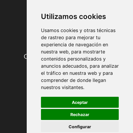
FORMAS DE PAGO
Utilizamos cookies
Usamos cookies y otras técnicas
de rastreo para mejorar tu
experiencia de navegación en
nuestra web, para mostrarte
Condiciones de contratación
contenidos personalizados y
anuncios adecuados, para analizar
Envío y entrega
el tráfico en nuestra web y para
comprender de donde llegan
Devoluciones
nuestros visitantes.
Formas de pago
Aceptar
Rechazar
Política de Privacidad
Configurar