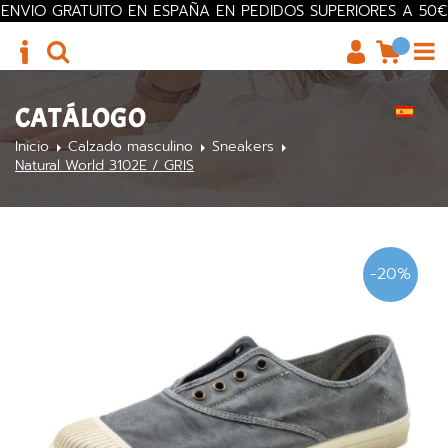
ENVIO GRATUITO EN ESPAÑA EN PEDIDOS SUPERIORES A 50€
CATÁLOGO
Inicio
Calzado masculino
Sneakers
Natural World 3102E / GRIS
-20%