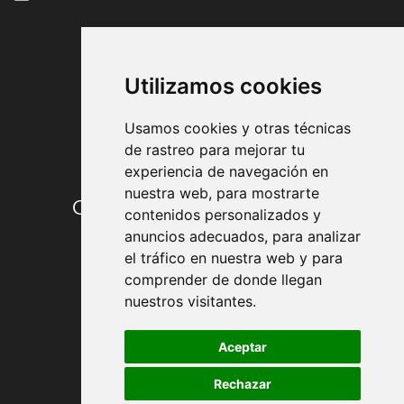
FORMAS DE PAGO
Utilizamos cookies
Usamos cookies y otras técnicas
de rastreo para mejorar tu
experiencia de navegación en
nuestra web, para mostrarte
Condiciones de contratación
contenidos personalizados y
anuncios adecuados, para analizar
Envío y entrega
el tráfico en nuestra web y para
comprender de donde llegan
Devoluciones
nuestros visitantes.
Formas de pago
Aceptar
Rechazar
Política de Privacidad