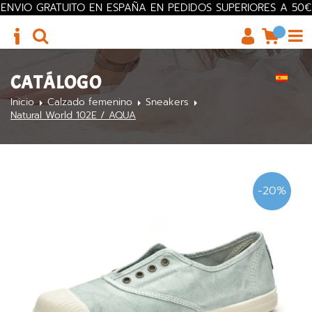
ENVIO GRATUITO EN ESPAÑA EN PEDIDOS SUPERIORES A 50€
CATÁLOGO
Inicio
Calzado femenino
Sneakers
Natural World 102E / AQUA
-20%