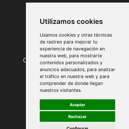
FORMAS DE PAGO
Utilizamos cookies
Usamos cookies y otras técnicas
de rastreo para mejorar tu
experiencia de navegación en
nuestra web, para mostrarte
Condiciones de contratación
contenidos personalizados y
anuncios adecuados, para analizar
Envío y entrega
el tráfico en nuestra web y para
comprender de donde llegan
Devoluciones
nuestros visitantes.
Formas de pago
Aceptar
Rechazar
Política de Privacidad
Configurar