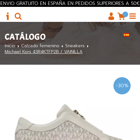
ENVIO GRATUITO EN ESPAÑA EN PEDIDOS SUPERIORES A 50€
CATÁLOGO
Inicio
Calzado femenino
Sneakers
Michael Kors 43R4KTFP2B / VAINILLA
-30%