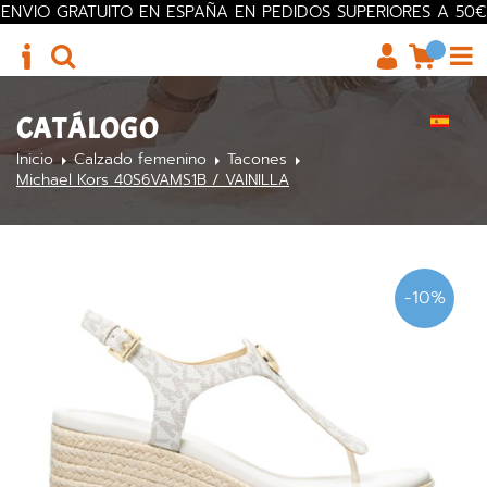
ENVIO GRATUITO EN ESPAÑA EN PEDIDOS SUPERIORES A 50€
CATÁLOGO
Inicio
Calzado femenino
Tacones
Michael Kors 40S6VAMS1B / VAINILLA
-10%