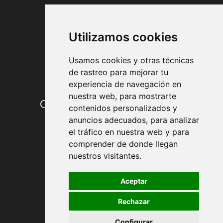
FORMAS DE PAGO
Utilizamos cookies
Usamos cookies y otras técnicas
de rastreo para mejorar tu
experiencia de navegación en
nuestra web, para mostrarte
Condiciones de contratación
contenidos personalizados y
anuncios adecuados, para analizar
Envío y entrega
el tráfico en nuestra web y para
comprender de donde llegan
Devoluciones
nuestros visitantes.
Formas de pago
Aceptar
Rechazar
Política de Privacidad
Configurar