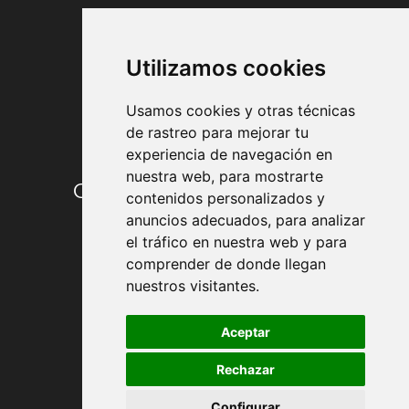
FORMAS DE PAGO
Utilizamos cookies
Usamos cookies y otras técnicas
de rastreo para mejorar tu
experiencia de navegación en
nuestra web, para mostrarte
Condiciones de contratación
contenidos personalizados y
anuncios adecuados, para analizar
Envío y entrega
el tráfico en nuestra web y para
comprender de donde llegan
Devoluciones
nuestros visitantes.
Formas de pago
Aceptar
Rechazar
Política de Privacidad
Configurar