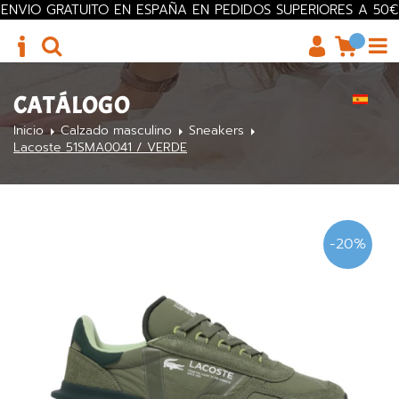
ENVIO GRATUITO EN ESPAÑA EN PEDIDOS SUPERIORES A 50€
CATÁLOGO
Inicio
Calzado masculino
Sneakers
Lacoste 51SMA0041 / VERDE
-20%