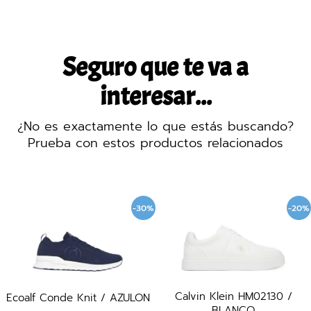
Seguro que te va a
interesar...
¿No es exactamente lo que estás buscando?
Prueba con estos productos relacionados
-30%
-20%
Calvin Klein HM02130 /
nde Knit / AZULON
Boss 50
BLANCO