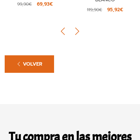
69,93€
90€
179,
95,92€
119,90€
VOLVER
Tu compra en las mejores