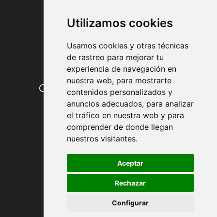
FORMAS DE PAGO
Utilizamos cookies
Usamos cookies y otras técnicas
de rastreo para mejorar tu
experiencia de navegación en
nuestra web, para mostrarte
Condiciones de contratación
contenidos personalizados y
anuncios adecuados, para analizar
Envío y entrega
el tráfico en nuestra web y para
comprender de donde llegan
Devoluciones
nuestros visitantes.
Formas de pago
Aceptar
Rechazar
Política de Privacidad
Configurar
Política de Cookies