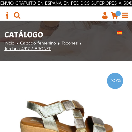
ENVIO GRATUITO EN ESPAÑA EN PEDIDOS SUPERIORES A 50€
CATÁLOGO
Inicio
Calzado femenino
Tacones
Jordana 4917 / BRONZE
-30%