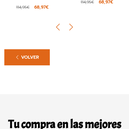
68,97€
41,40
114,95€
69,00€
€
VOLVER
Tu compra en las mejores