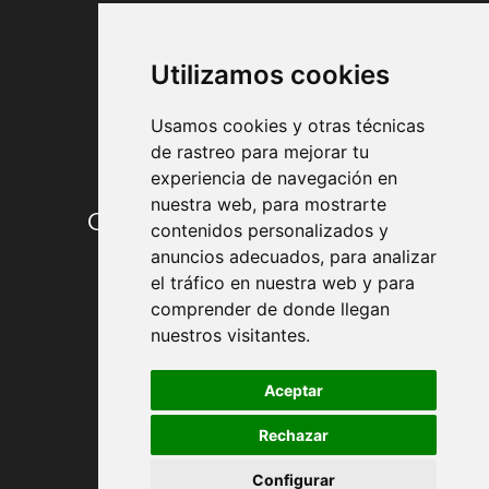
FORMAS DE PAGO
Utilizamos cookies
Usamos cookies y otras técnicas
de rastreo para mejorar tu
experiencia de navegación en
nuestra web, para mostrarte
Condiciones de contratación
contenidos personalizados y
anuncios adecuados, para analizar
Envío y entrega
el tráfico en nuestra web y para
comprender de donde llegan
Devoluciones
nuestros visitantes.
Formas de pago
Aceptar
Rechazar
Política de Privacidad
Configurar