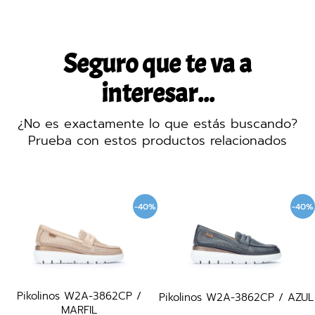
Seguro que te va a
interesar...
¿No es exactamente lo que estás buscando?
Prueba con estos productos relacionados
-40%
-40%
2CP /
Pikolinos W2A-3862CP / AZUL
Carmela 161233 / 