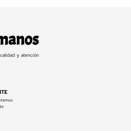
 manos
calidad y atención
NTE
stamos
te