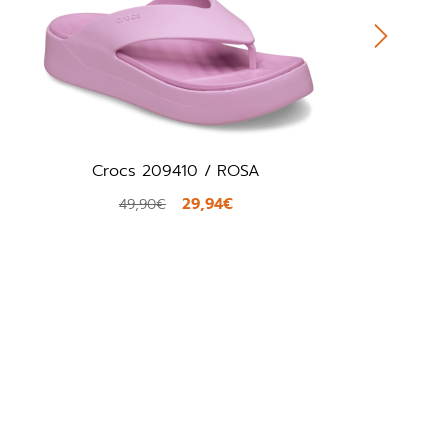
ocs 209410 / ROSA
Lacoste 49C
29,94€
49,90€
50,00€