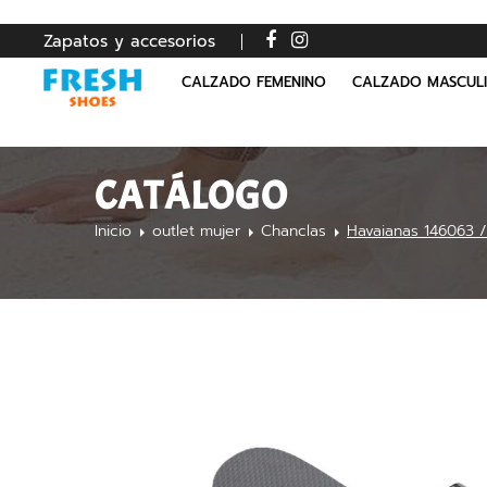
Zapatos y accesorios
CALZADO FEMENINO
CALZADO MASCUL
CATÁLOGO
Inicio
outlet mujer
Chanclas
Havaianas 146063 /