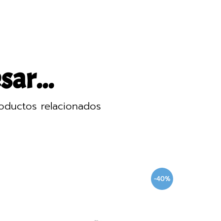
sar...
oductos relacionados
-40%