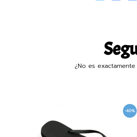
Segur
¿No es exactamente 
-40%
-4