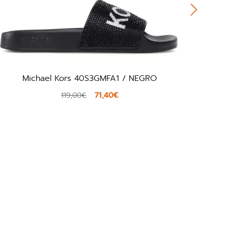
Ilse Jacobsen CHEERFUL05 / PLATINO
21,00€
35,00€