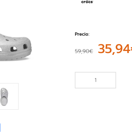
Precio:
35,94
59,90€
book
Share