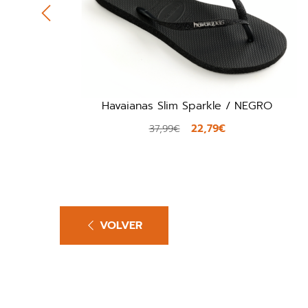
RO
Armani XCP001 / NEGRO
21,00€
35,00€
VOLVER