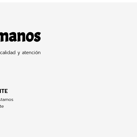
 manos
calidad y atención
NTE
stamos
te