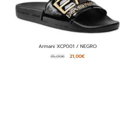
Michael Kors 40S3GMFA1 / NEGRO
71,40€
119,00€