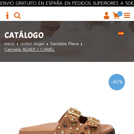
ENVIO GRATUITO EN ESPAÑA EN PEDIDOS SUPERIORES A 50€
CATÁLOGO
Inicio
outlet mujer
Sandalia Plana
Carmela 162401 / CAMEL
-40%