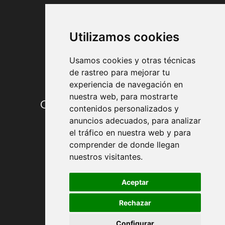
FORMAS DE PAGO
Utilizamos cookies
Usamos cookies y otras técnicas
de rastreo para mejorar tu
experiencia de navegación en
nuestra web, para mostrarte
Condiciones de contratación
contenidos personalizados y
anuncios adecuados, para analizar
Envío y entrega
el tráfico en nuestra web y para
comprender de donde llegan
Devoluciones
nuestros visitantes.
Formas de pago
Aceptar
Rechazar
Política de Privacidad
Configurar