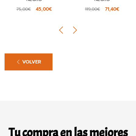
41,97
69,95€
€
71,40€
119,00€
VOLVER
Tu compra en las mejores