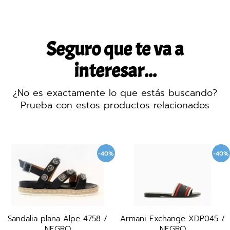
Seguro que te va a
interesar...
¿No es exactamente lo que estás buscando?
Prueba con estos productos relacionados
-40%
-40%
 4758 /
Armani Exchange XDP045 /
Alma Blue 3013 / 
NEGRO