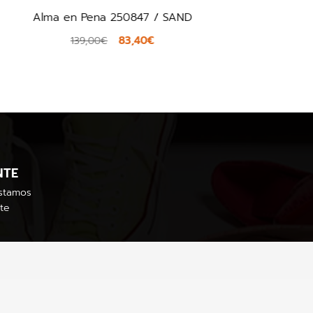
Toms 10021890 / AZUL
44,94€
74,90€
NTE
stamos
te