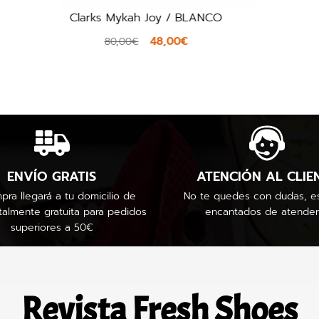
Alma en Pena 250847 / SAND
83,40€
139,00€
ENVÍO GRATIS
ATENCIÓN AL CLIE
pra llegará a tu domicilio de
No te quedes con dudas, e
talmente gratuita para pedidos
encantados de atender
superiores a 50€
Revista Fresh Shoes