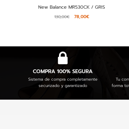
Clarks Mykah Joy / BLANCO
48,00€
80,00€
COMPRA 100% SEGURA
Sistema de compra completamente
Tu com
securizado y garantizado
forma to