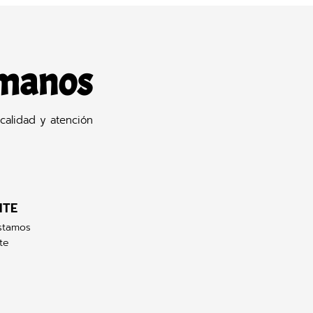
 manos
calidad y atención
NTE
stamos
te