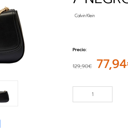
Precio:
77,9
129,90€
book
Share