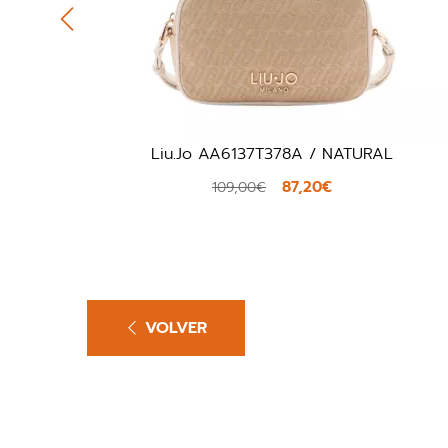
GRO
Liu.Jo AA6137T378A / NATURAL
87,20€
109,00€
VOLVER