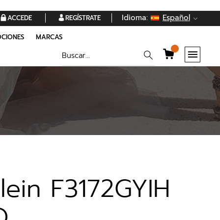
Idioma:
Español
ACCEDE
REGÍSTRATE
CIONES
MARCAS
Klein F3172GYIH
O