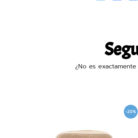
Segur
¿No es exactamente 
-40%
-20%